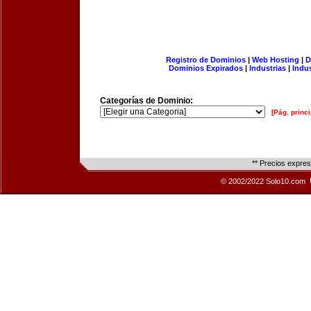
Registro de Dominios
|
Web Hosting
|
D
Dominios Expirados
|
Industrias
|
Indu
Categorías de Dominio:
[Pág. princi
** Precios expre
© 2002/2022 Solo10.com