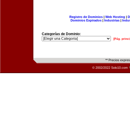
Registro de Dominios
|
Web Hosting
|
D
Dominios Expirados
|
Industrias
|
Indu
Categorías de Dominio:
[Pág. princi
** Precios expre
© 2002/2022 Solo10.com