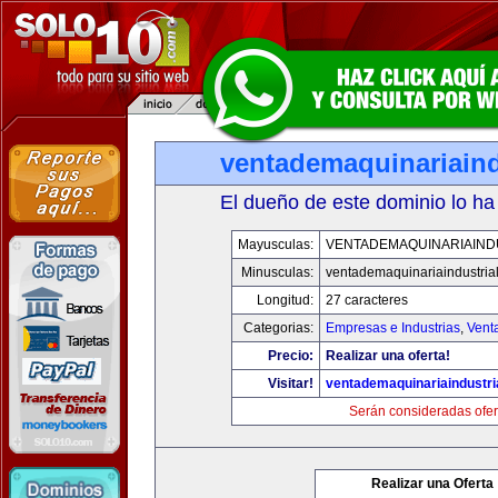
ventademaquinariaind
El dueño de este dominio lo ha
Mayusculas:
VENTADEMAQUINARIAIND
Minusculas:
ventademaquinariaindustria
Longitud:
27 caracteres
Categorias:
Empresas e Industrias
,
Vent
Precio:
Realizar una oferta!
Visitar!
ventademaquinariaindustri
Serán consideradas ofer
Realizar una Oferta